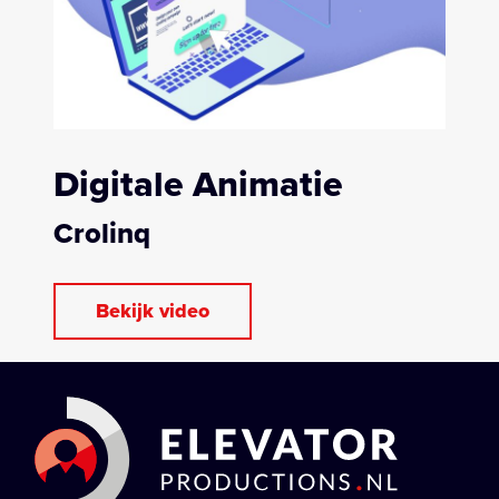
Co-creatie
Digitale Animatie
Over ons
Crolinq
Bekijk video