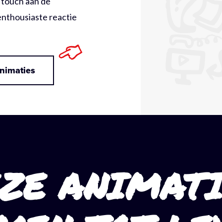
 touch aan de
enthousiaste reactie
nimaties
EZE ANIMATI