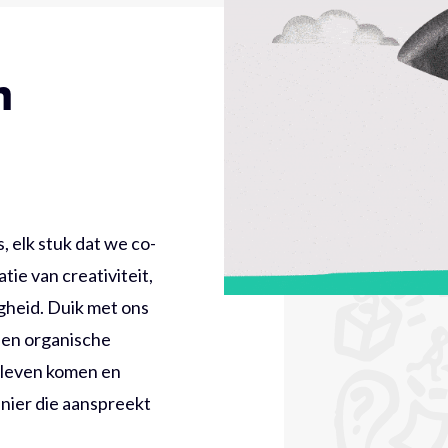
n
Co-creatie
Over ons
, elk stuk dat we co-
tie van creativiteit,
heid. Duik met ons
s en organische
 leven komen en
nier die aanspreekt