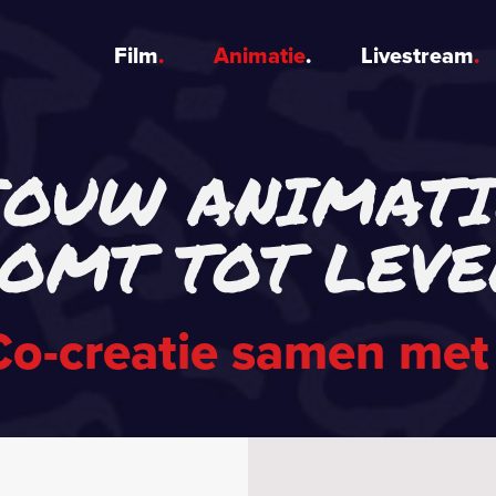
Film
Animatie
Livestream
JOUW ANIMATI
Film
OMT TOT LEVE
Animatie
Co-creatie samen met
Livestream
Portfolio