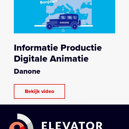
Co-creatie
Informatie Productie
Over ons
Digitale Animatie
Danone
Bekijk video