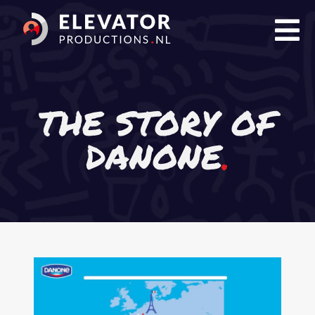
THE STORY OF
Film
DANONE
Animatie
Livestream
Portfolio